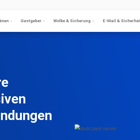
änen
Gastgeber
Wolke & Sicherung
E-Mail & Sicherhei
re
siven
endungen