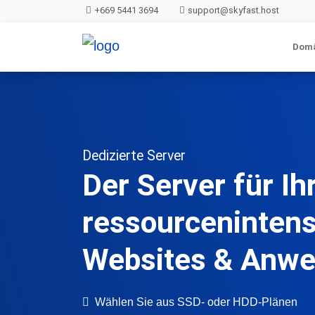
+669 5441 3694
support@skyfast.host
Dom
Dedizierte Server
Der Server für Ih
ressourceninten
Websites & Anw
Wählen Sie aus SSD- oder HDD-Plänen